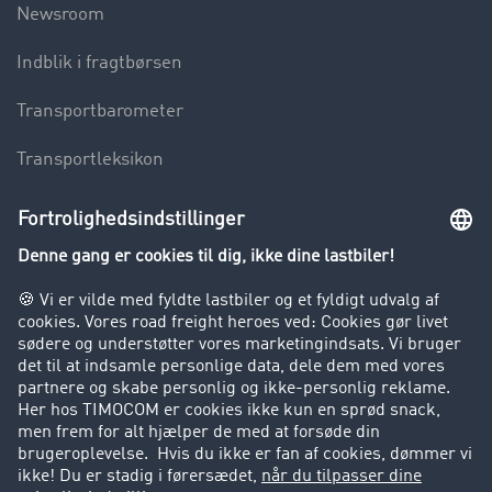
Newsroom
Indblik i fragtbørsen
Transportbarometer
Transportleksikon
Lastbilkørsel forbudt
Virksomhed
Kunder hverver kunder
Success Stories
Support
Support