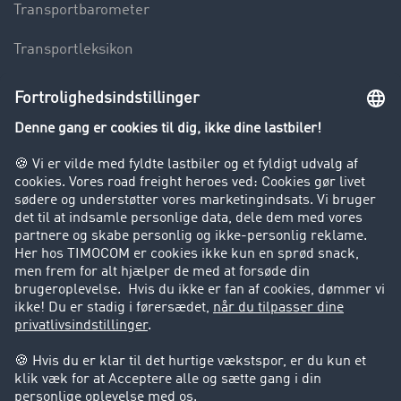
Transportbarometer
Transportleksikon
Lastbilkørsel forbudt
Virksomhed
Kunder hverver kunder
Success Stories
Support
Support
Juridiske forhold
Kolofon