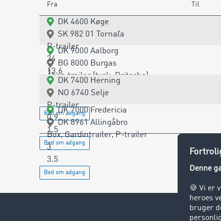
Fra
Til
DK 4600 Køge
SK 982 01 Tornaľa
P-trailer
DK 9000 Aalborg
24
BG 8000 Burgas
13.6
Åben trailer (tysk: Pritsche)
DK 7400 Herning
Bed om adgang
24
NO 6740 Selje
13.6
P-trailer
DK 7000 Fredericia
Bed om adgang
0.9
DK 8961 Allingåbro
1.5
Box, Gardintrailer, P-trailer
Bed om adgang
3
3.5
Bed om adgang