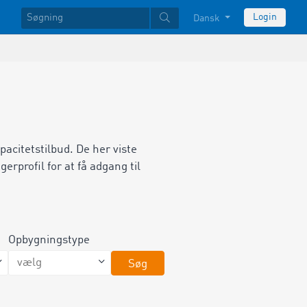
Login
Dansk
apacitetstilbud.
De her viste
rprofil for at få adgang til
Opbygningstype
Søg