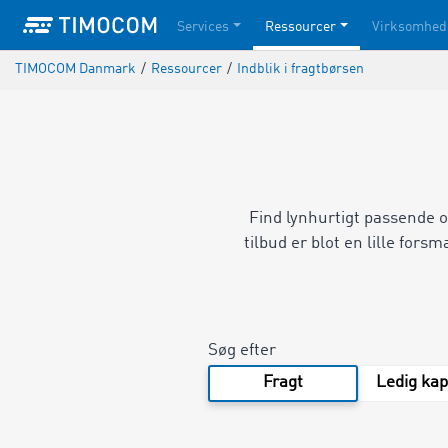
Services
Ressourcer
Virksomhed
TIMOCOM Danmark
/
Ressourcer
/
Indblik i fragtbørsen
Find lynhurtigt passende or
tilbud er blot en lille for
Søg efter
Fragt
Ledig kap