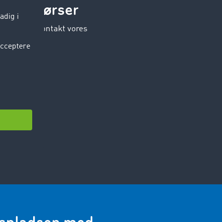
 fragtbørser
mrum? Så kontakt vores