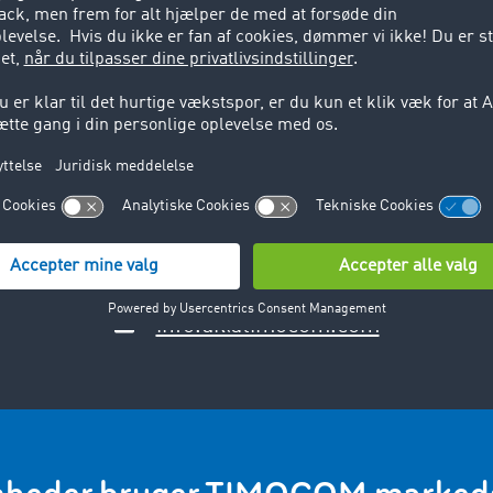
 af Europas største og førende
passende tilbud fra TIMOCOM fragtbørsen med jævne melle
salgsteam i dag, som sidder klar til at rådgive dig.
Registrer dig nu
Har du spørgsmål? Vi hjælper dig gerne videre:
+49 211 88 26 88 26
info.dk@timocom.com