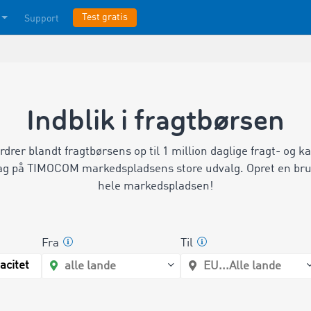
Test gratis
Support
Indblik i fragtbørsen
drer blandt fragtbørsens op til 1 million daglige fragt- og k
smag på TIMOCOM markedspladsens store udvalg. Opret en bruge
hele markedspladsen!
Fra
Til
acitet