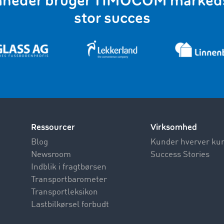
omheder bruger TIMOCOM marked
stor succes
Ressourcer
Virksomhed
Blog
Kunder hverver ku
Newsroom
Success Stories
Indblik i fragtbørsen
Transportbarometer
Transportleksikon
Lastbilkørsel forbudt