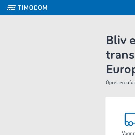
Bliv 
trans
Euro
Opret en ufo
Vogn