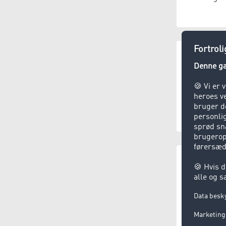
KEP-tjene
(3,5 
Affaldshån