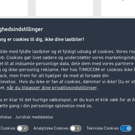
steudbyder
Produktion
Lagerho
tons)
dteringsvirksomhed
Privatperson