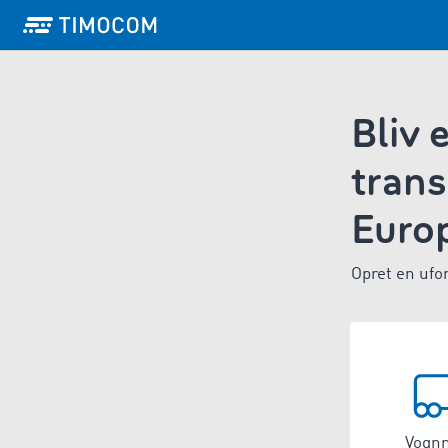
Bliv 
trans
Euro
Opret en ufo
Vogn