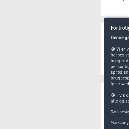
KEP-tjene
(3,5 
Affaldshån