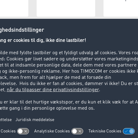
steudbyder
Produktion
Lagerho
tons)
dteringsvirksomhed
Privatperson