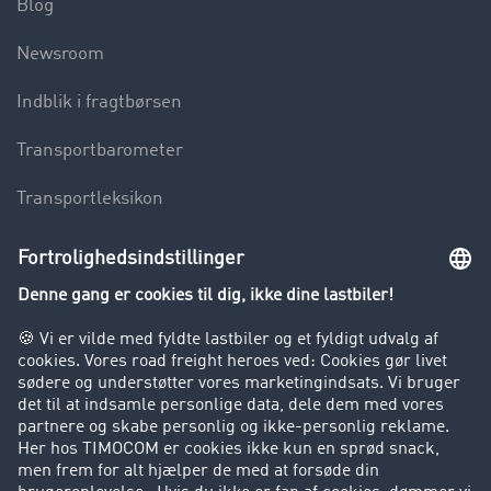
Blog
Newsroom
Indblik i fragtbørsen
Transportbarometer
Transportleksikon
Lastbilkørsel forbudt
Virksomhed
Kunder hverver kunder
Success Stories
Support