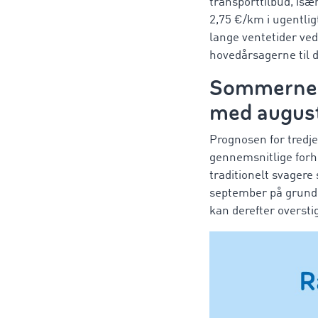
transporttilbud, isæ
2,75 €/km i ugentlig
lange ventetider ve
hovedårsagerne til d
Sommernedga
med augus
Prognosen for tredje
gennemsnitlige forho
traditionelt svagere
september på grund
kan derefter oversti