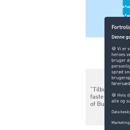
”Tilbuddene på
faste betingels
of Business A