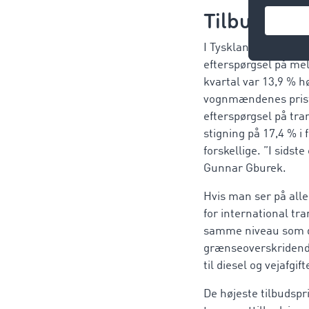
Tilbudspris
I Tyskland lå de note
efterspørgsel på me
kvartal var 13,9 % h
vognmændenes prisfor
efterspørgsel på tra
stigning på 17,4 % i
forskellige. ”I sidst
Gunnar Gburek.
Hvis man ser på alle
for international tr
samme niveau som den
grænseoverskridende
til diesel og vejafgi
De højeste tilbudspr