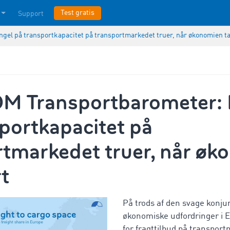
Test gratis
Support
l på transportkapacitet på transportmarkedet truer, når økonomien ta
 Transportbarometer:
portkapacitet på
rtmarkedet truer, når ø
rt
På trods af den svage konju
økonomiske udfordringer i E
for fragttilbud på transport