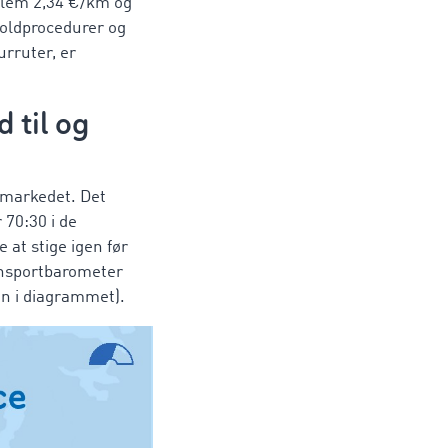
mellem 2,34 €/km og
toldprocedurer og
rruter, er
 til og
rtmarkedet. Det
 70:30 i de
 at stige igen før
nsportbarometer
en i diagrammet).