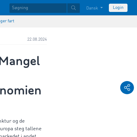
Login
Dansk
ger fart
22.08.2024
 Mangel
konomien
nktur og de
uropa steg tallene
markedet i andet