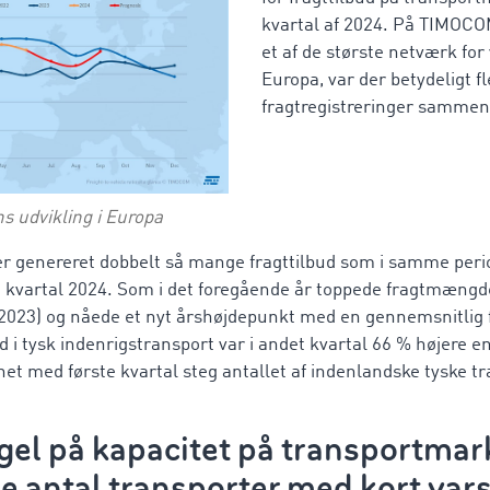
kvartal af 2024. På TIMOC
et af de største netværk for
Europa, var der betydeligt fl
fragtregistreringer sammenl
s udvikling i Europa
er genereret dobbelt så mange fragttilbud som i samme peri
1. kvartal 2024. Som i det foregående år toppede fragtmængd
23) og nåede et nyt årshøjdepunkt med en gennemsnitlig f
bud i tysk indenrigstransport var i andet kvartal 66 % højere 
et med første kvartal steg antallet af indenlandske tyske t
el på kapacitet på transportmark
e antal transporter med kort var