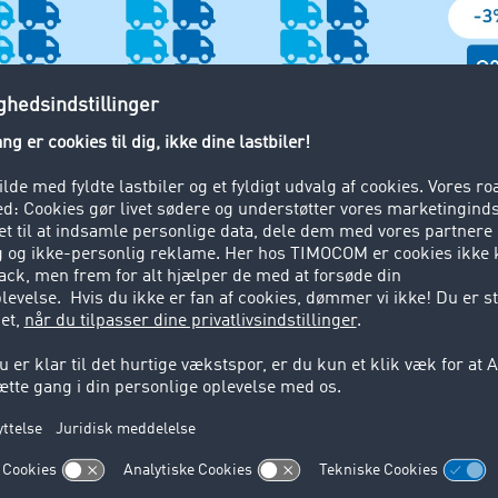
Lastrumtilbud i Q2 2024
 fragtbørserne er i øjeblikket normalt mere lukra
er, der blev aftalt i begyndelsen af året.”
Gunnar
ffairs hos TIMOCOM