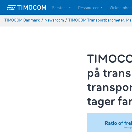
Services
Ressourcer
Virksomhed
TIMOCOM Danmark
/
Newsroom
/
TIMOCOM Transportbarometer: Mange
TIMOCOM
på trans
transpo
tager fa