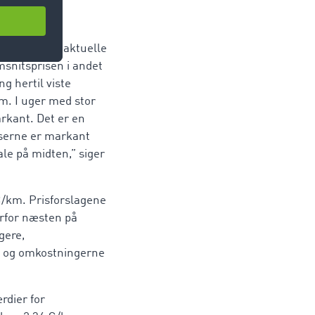
ngigt af den aktuelle
snitsprisen i andet
g hertil viste
m. I uger med stor
rkant. Det er en
riserne er markant
ale på midten,” siger
€/km. Prisforslagene
erfor næsten på
gere,
r, og omkostningerne
rdier for