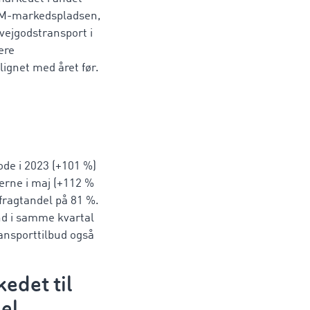
OM-markedspladsen,
 vejgodstransport i
ere
ignet med året før.
ode i 2023 (+101 %)
erne i maj (+112 %
ragtandel på 81 %.
end i samme kvartal
ransporttilbud også
edet til
sel.