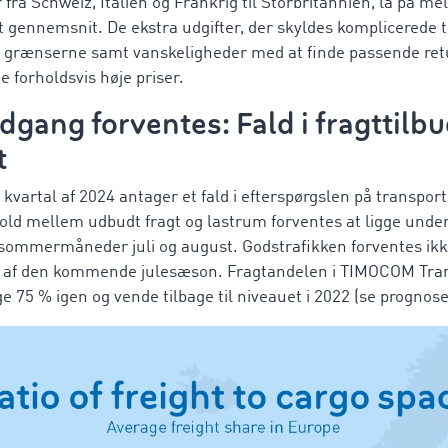
r fra Schweiz, Italien og Frankrig til Storbritannien, lå på 
t gennemsnit. De ekstra udgifter, der skyldes komplicerede 
d grænserne samt vanskeligheder med at finde passende retu
e forholdsvis høje priser.
ng forventes: Fald i fragttilbud
t
 kvartal af 2024 antager et fald i efterspørgslen på transpo
ld mellem udbudt fragt og lastrum forventes at ligge under
 sommermåneder juli og august. Godstrafikken forventes ikke
 af den kommende julesæson. Fragtandelen i TIMOCOM Tra
ge 75 % igen og vende tilbage til niveauet i 2022 (se prognos