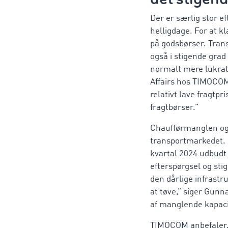
Der er særlig stor 
helligdage. For at 
på godsbørser. Trans
også i stigende grad
normalt mere lukrati
Affairs hos TIMOCOM.
relativt lave fragtpr
fragtbørser.”
Chaufførmanglen og 
transportmarkedet. 
kvartal 2024 udbudt y
efterspørgsel og sti
den dårlige infrastr
at tøve,” siger Gunna
af manglende kapaci
TIMOCOM anbefaler, 