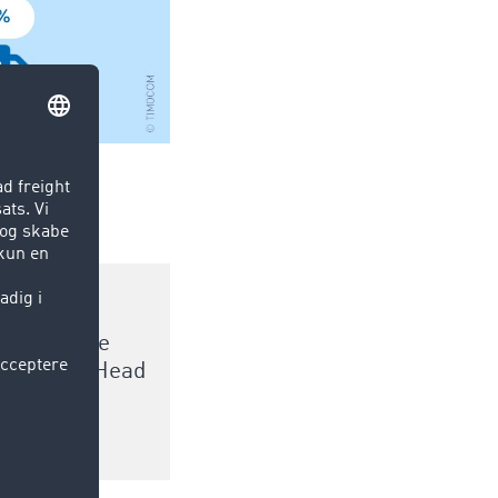
tive end de
 Gburek, Head