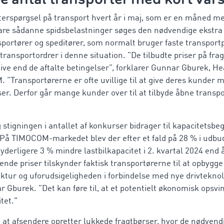
efterspørgsel på transport hvert år i maj, som er en måned 
klare sådanne spidsbelastninger søges den nødvendige ekstra
portører og speditører, som normalt bruger faste transportp
 transportordrer i denne situation. ”De tilbudte priser på fra
ve end de aftalte betingelser”, forklarer Gunnar Gburek, He
 ”Transportørerne er ofte uvillige til at give deres kunder me
iser. Derfor går mange kunder over til at tilbyde åbne transp
stigningen i antallet af konkurser bidrager til kapacitetsb
På TIMOCOM-markedet blev der efter et fald på 28 % i udbudd
derligere 3 % mindre lastbilkapacitet i 2. kvartal 2024 end å
gende priser tilskynder faktisk transportørerne til at opbygg
uktur og uforudsigeligheden i forbindelse med nye drivteknol
r Gburek. ”Det kan føre til, at et potentielt økonomisk opsvi
tet."
at afsendere opretter lukkede fragtbørser, hvor de nødvend