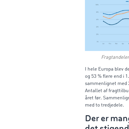
Fragtandelen
I hele Europa blev d
og 53 % flere end i 
sammenlignet med 20
Antallet af fragttil
året før. Sammenlign
med to tredjedele.
Der er mang
det stigend