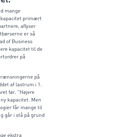
med mange
 kapacitet primært
artnere, aflyser
gtbørserne er så
ad of Business
re kapacitet til de
ortordrer på
egrænsningerne på
et af lastrum i 1.
ret før. ”Højere
e ny kapacitet. Men
ogier får mange til
ng går i stå på grund
ige ekstra