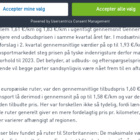
er og prisforslag svinger
rede priser på opslåede fragttilbud i 2. kvartal 2024 alt afhæ
llem 1,61 €/km og 1,83 €/km i ugentligt gennemsnit Gennem
øjere end udbudsprisen i samme kvartal året før. I modsætnin
slag i 2. kvartal gennemsnitlige værdier på op til 1,93 €/k
nsportmarkedet steg prisen på tyske indenrigsture derfor ma
 forhold til 2023. Det betyder, at udbuds- og efterspørgselsp
e ende vil begge parter sandsynligvis være nået frem til en aft
 europæiske ruter, var den gennemsnitlige tilbudspris 1,60 
ansport lå derimod i gennemsnit på op til 1,58 €/km og var d
 tilbudte pris. Her var forskellen ikke så tydelig, fordi læn
 ruter generelt giver en mere fordelagtig pris pr. kilomete
fter varierer afhængigt af regionen.
iser blev fundet på ruter til Storbritannien: De maksimale væ