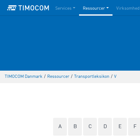
Services
Ressourcer
Virksomhed
TIMOCOM Danmark
/
Ressourcer
/
Transportleksikon
/
V
A
B
C
D
E
F