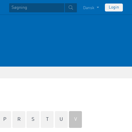
Login
Dansk
P
R
S
T
U
V