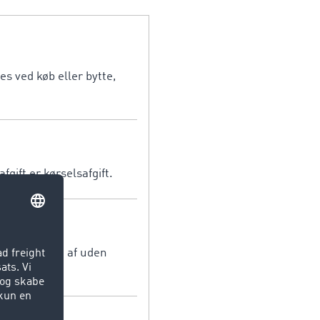
s ved køb eller bytte,
fgift er kørselsafgift.
n tages på og af uden
vej/bane).