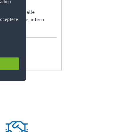
te omfatter alle
 anskaffelse, intern
t.