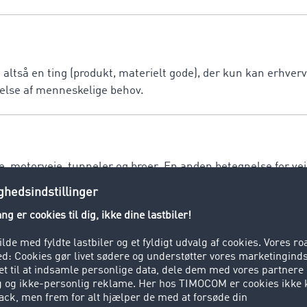
ltså en ting (produkt, materielt gode), der kun kan erhverve
ldelse af menneskelige behov.
je, motorveje, tunneler og broer. En anden betegnelse for veja
ygning til godstransport. Veksellad er standardiserede og ka
ske hjælpemidler. Benyttes overvejende i kombineret trafik (