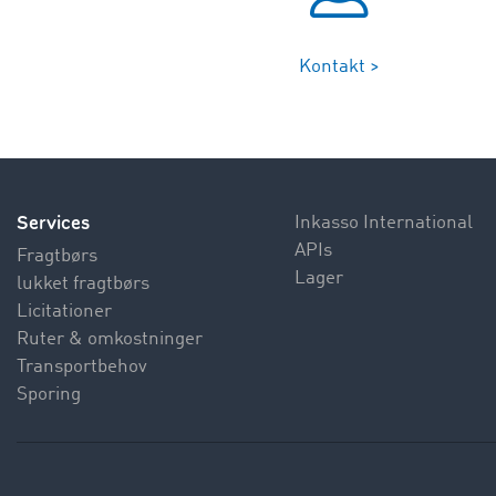
Kontakt >
Services
Inkasso International
APIs
Fragtbørs
Lager
lukket fragtbørs
Licitationer
Ruter & omkostninger
Transportbehov
Sporing