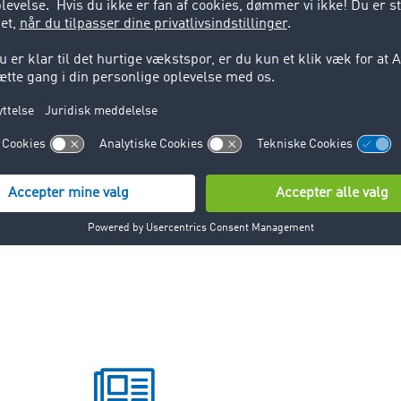
ik
 fællesbetegnelsen for en virksomheds samlede logistik. Det
overskridende aspekter i forbindelse med logistik. Herunder
en samt forsendelse og distribution
med stort volumen eller store dimensioner, der fylder mege