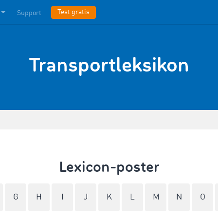
Test gratis
Support
Transportleksikon
Lexicon-poster
G
H
I
J
K
L
M
N
O