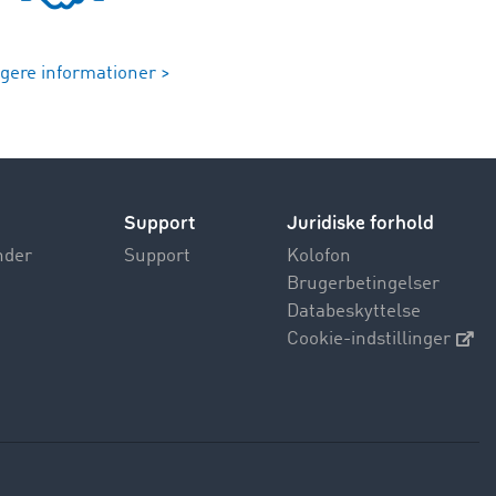
igere informationer >
Support
Juridiske forhold
nder
Support
Kolofon
Brugerbetingelser
Databeskyttelse
Cookie-indstillinger