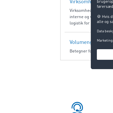
Virksomhedslogist
Virksomhedslogistik er
interne og virksomheds
logistik for produktion
Volumengods
Betegner forsendelser 