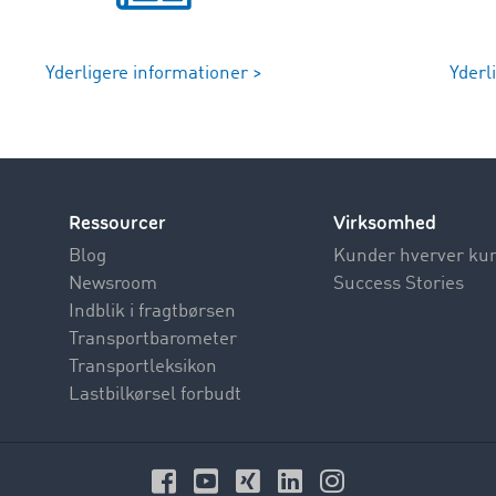
Yderligere informationer >
Yderl
Ressourcer
Virksomhed
Blog
Kunder hverver ku
Newsroom
Success Stories
Indblik i fragtbørsen
Transportbarometer
Transportleksikon
Lastbilkørsel forbudt