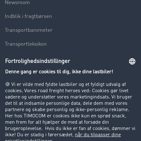
Newsroom
Indblik i fragtbørsen
Transportbarometer
Transportleksikon
Lastbilkørsel forbudt
Virksomhed
Kunder hverver kunder
Success Stories
Support
Support