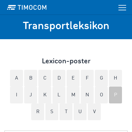
Transportleksikon
Lexicon-poster
A
B
C
D
E
F
G
H
I
J
K
L
M
N
O
P
R
S
T
U
V