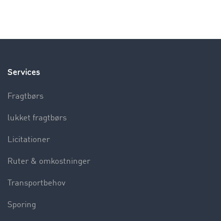
Services
Fragtbørs
lukket fragtbørs
Licitationer
Ruter & omkostninger
Transportbehov
Sporing