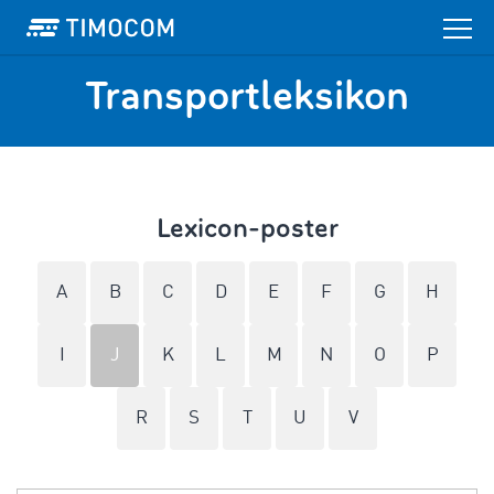
Transportleksikon
Lexicon-poster
A
B
C
D
E
F
G
H
I
J
K
L
M
N
O
P
R
S
T
U
V