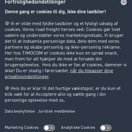
Virksomhed
Kunder hverver kunder
Success Stories
Support
Support
Juridiske forhold
Kolofon
Brugerbetingelser
Databeskyttelse