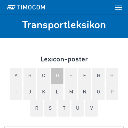
Transportleksikon
Lexicon-poster
A
B
C
D
E
F
G
H
I
J
K
L
M
N
O
P
R
S
T
U
V