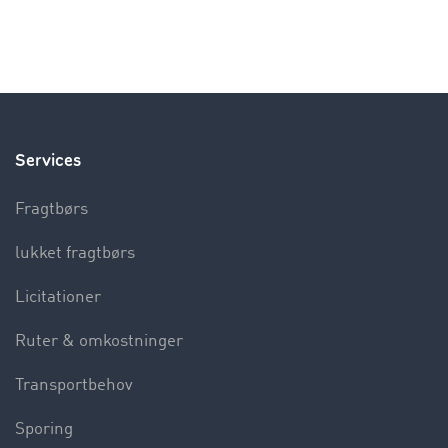
Services
Fragtbørs
lukket fragtbørs
Licitationer
Ruter & omkostninger
Transportbehov
Sporing