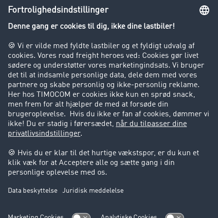
Lastbilkørsel forbudt
Virksomhed
Kunder hverver kunder
Success Stories
Support
Support
Juridiske forhold
Kolofon
Brugerbetingelser
Databeskyttelse