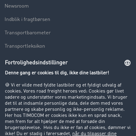
Newsroom
Indblik i fragtbørsen
Transportbarometer
Transportleksikon
Lastbilkørsel forbudt
Virksomhed
Kunder hverver kunder
Success Stories
Support
Support