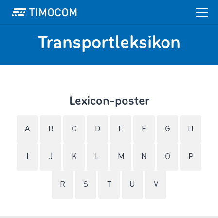
Transportleksikon
Lexicon-poster
A
B
C
D
E
F
G
H
I
J
K
L
M
N
O
P
R
S
T
U
V