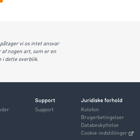
åtager vi os intet ansvar
r af nogen art, som er en
 i dette overblik.
Support
Juridiske forhold
nder
Support
Kolofon
Brugerbetingelser
Databeskyttelse
Cookie-indstillinger