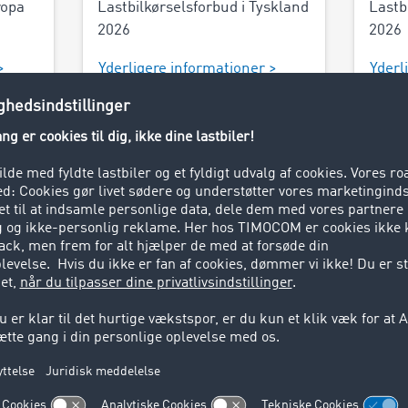
ropa
Lastbilkørselsforbud i Tyskland
Lastb
2026
2026
>
Yderligere informationer >
Yderl
Holland
len
Lastbilkørselsforbud i Holland
2026
>
Yderligere informationer >