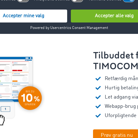
Tilbuddet 
TIMOCO
Retfærdig måne
Hurtig betalin
Let adgang vi
Webapp-brug p
Uforpligtende
Prøv gratis nu