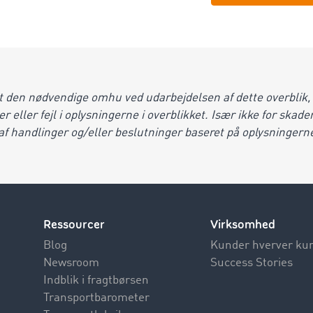
den nødvendige omhu ved udarbejdelsen af dette overblik, p
r eller fejl i oplysningerne i overblikket. Især ikke for skade
e af handlinger og/eller beslutninger baseret på oplysningerne
Ressourcer
Virksomhed
Blog
Kunder hverver ku
Newsroom
Success Stories
Indblik i fragtbørsen
Transportbarometer