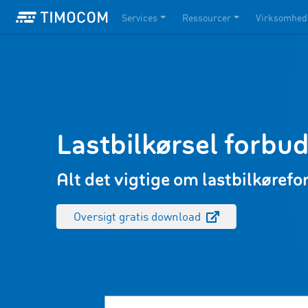
Services
Ressourcer
Virksomhed
Lastbilkørsel forbud
Alt det vigtige om lastbilkørefo
Oversigt gratis download