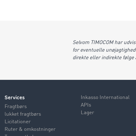
Selvom TIMOCOM har udvist 
for eventuelle unøjagtighede
direkte eller indirekte følg
Services
Inkasso International
APIs
Fragtbørs
Lager
lukket fragtbørs
Licitationer
Ruter & omkostninger