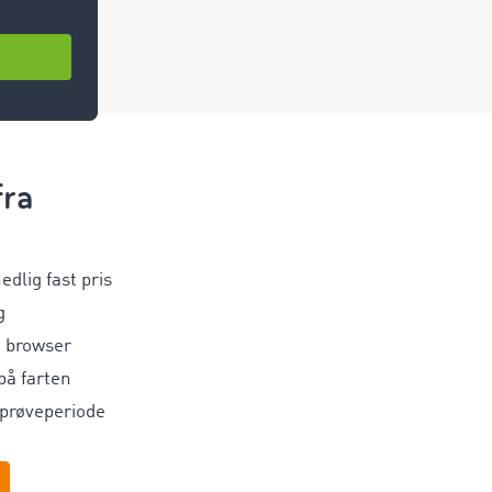
fra
M
dlig fast pris
g
a browser
å farten
 prøveperiode