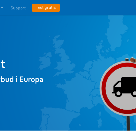
Test gratis
Support
t
rbud i Europa