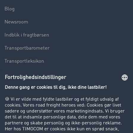
Blog
Newsroom
Indblik i fragtbørsen
Transportbarometer
Transportleksikon
Lastbilkørsel forbudt
Virksomhed
Kunder hverver kunder
Success Stories