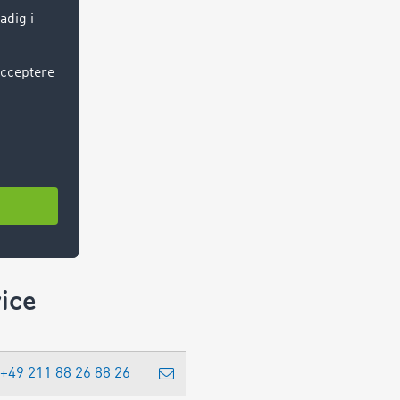
ice
+49 211 88 26 88 26