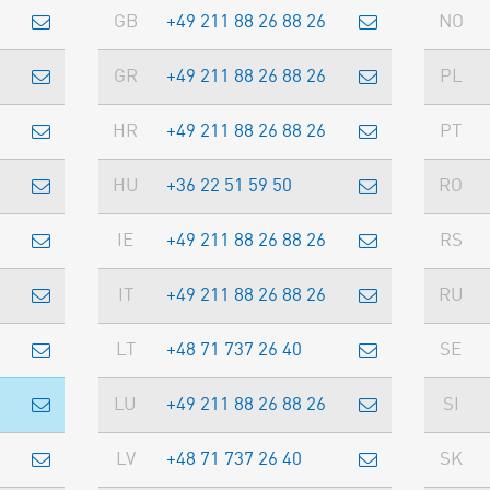
GB
+49 211 88 26 88 26
NO
GR
+49 211 88 26 88 26
PL
HR
+49 211 88 26 88 26
PT
HU
+36 22 51 59 50
RO
IE
+49 211 88 26 88 26
RS
IT
+49 211 88 26 88 26
RU
LT
+48 71 737 26 40
SE
LU
+49 211 88 26 88 26
SI
LV
+48 71 737 26 40
SK