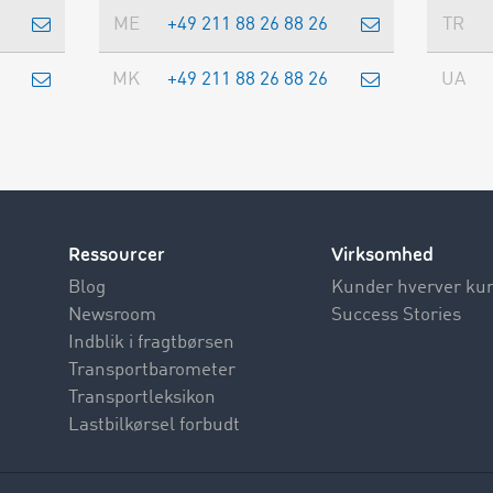
ME
+49 211 88 26 88 26
TR
MK
+49 211 88 26 88 26
UA
Ressourcer
Virksomhed
Blog
Kunder hverver ku
Newsroom
Success Stories
Indblik i fragtbørsen
Transportbarometer
Transportleksikon
Lastbilkørsel forbudt