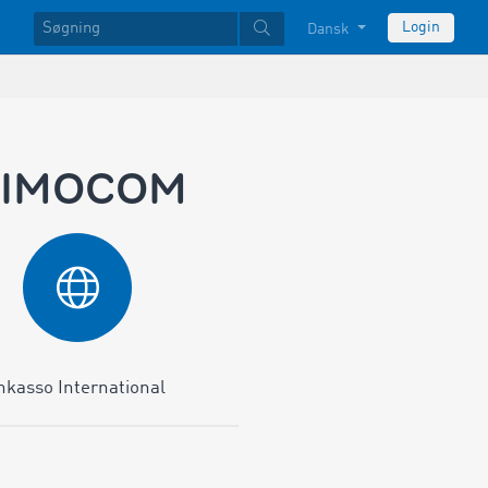
Login
Dansk
d TIMOCOM
nkasso International