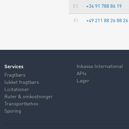
ES
+34 91 788 86 19
FI
+49 211 88 26 88 26
Services
Inkasso International
APIs
Fragtbørs
Lager
lukket fragtbørs
Licitationer
Ruter & omkostninger
Transportbehov
Sporing