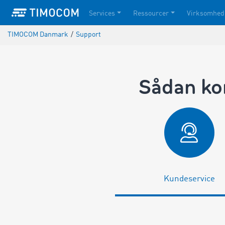
Services
Ressourcer
Virksomhed
TIMOCOM Danmark
/
Support
Sådan ko
Kundeservice