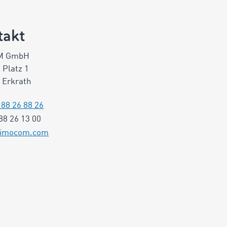
takt
M GmbH
Platz 1
 Erkrath
 88 26 88 26
88 26 13 00
@timocom.com