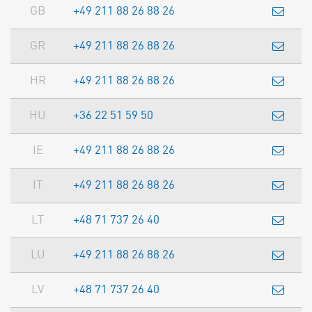
GB
+49 211 88 26 88 26
GR
+49 211 88 26 88 26
HR
+49 211 88 26 88 26
HU
+36 22 51 59 50
IE
+49 211 88 26 88 26
IT
+49 211 88 26 88 26
LT
+48 71 737 26 40
LU
+49 211 88 26 88 26
LV
+48 71 737 26 40