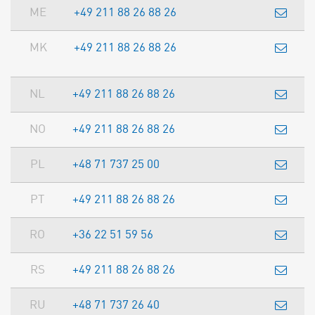
ME
+49 211 88 26 88 26
MK
+49 211 88 26 88 26
NL
+49 211 88 26 88 26
NO
+49 211 88 26 88 26
PL
+48 71 737 25 00
PT
+49 211 88 26 88 26
RO
+36 22 51 59 56
RS
+49 211 88 26 88 26
RU
+48 71 737 26 40