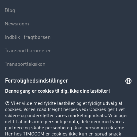
Blog
Newsroom
Indblik i fragtbørsen
Transportbarometer
Transportleksikon
Lastbilkørsel forbudt
Virksomhed
Kunder hverver kunder
Success Stories