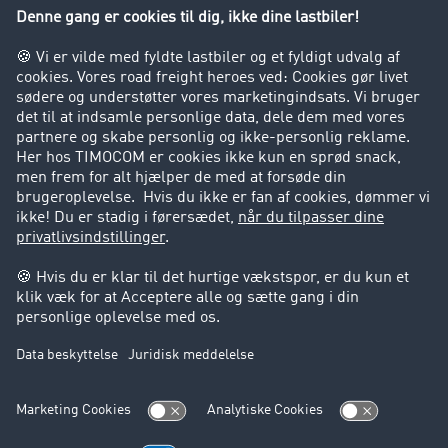
Virksomhed
Kunder hverver kunder
Success Stories
Support
Support
Juridiske forhold
Kolofon
Brugerbetingelser
Databeskyttelse
Cookie-indstillinger