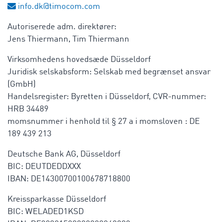
info.dk@timocom.com
Autoriserede adm. direktører:
Jens Thiermann, Tim Thiermann
Virksomhedens hovedsæde Düsseldorf
Juridisk selskabsform: Selskab med begrænset ansvar
(GmbH)
Handelsregister: Byretten i Düsseldorf, CVR-nummer:
HRB 34489
momsnummer i henhold til § 27 a i momsloven : DE
189 439 213
Deutsche Bank AG, Düsseldorf
BIC: DEUTDEDDXXX
IBAN: DE14300700100678718800
Kreissparkasse Düsseldorf
BIC: WELADED1KSD