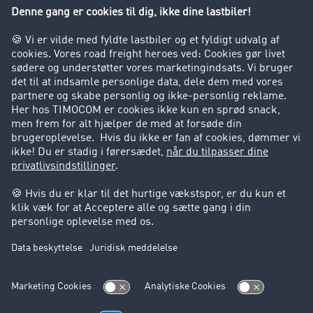
Virksomhed
Kunder hverver kunder
Success Stories
Support
Support
Juridiske forhold
Kolofon
Brugerbetingelser
Databeskyttelse
Cookie-indstillinger