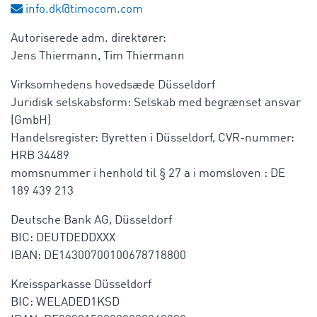
info.dk@timocom.com
Autoriserede adm. direktører:
Jens Thiermann, Tim Thiermann
Virksomhedens hovedsæde Düsseldorf
Juridisk selskabsform: Selskab med begrænset ansvar
(GmbH)
Handelsregister: Byretten i Düsseldorf, CVR-nummer:
HRB 34489
momsnummer i henhold til § 27 a i momsloven : DE
189 439 213
Deutsche Bank AG, Düsseldorf
BIC: DEUTDEDDXXX
IBAN: DE14300700100678718800
Kreissparkasse Düsseldorf
BIC: WELADED1KSD