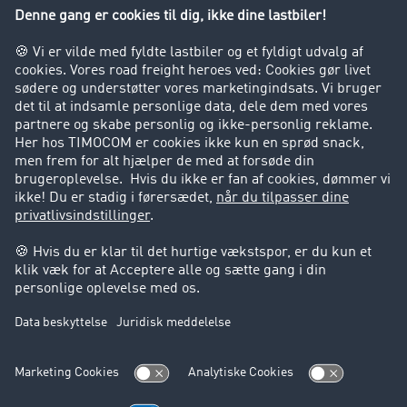
Virksomhed
Kunder hverver kunder
Success Stories
Support
Support
Juridiske forhold
Kolofon
Brugerbetingelser
Databeskyttelse
Cookie-indstillinger