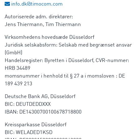
info.dk@timocom.com
Autoriserede adm. direktører:
Jens Thiermann, Tim Thiermann
Virksomhedens hovedsæde Düsseldorf
Juridisk selskabsform: Selskab med begrænset ansvar
(GmbH)
Handelsregister: Byretten i Düsseldorf, CVR-nummer:
HRB 34489
momsnummer i henhold til § 27 a i momsloven : DE
189 439 213
Deutsche Bank AG, Düsseldorf
BIC: DEUTDEDDXXX
IBAN: DE14300700100678718800
Kreissparkasse Düsseldorf
BIC: WELADED1KSD