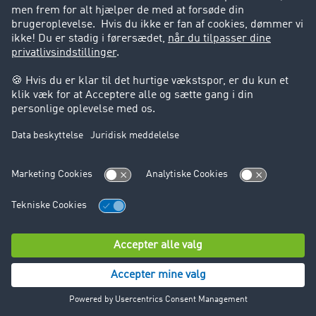
og optimere vores markedsføringsstrategier og
kundetjenester på en omfattende måde.
Følgende data behandles:
Kontaktoplysninger (f.eks. navn, e-mailadresse og
telefonnummer)
Oplysninger om virksomheden (f.eks. firmanavne
og adresser)
Brugsdata (f.eks. interaktioner på webstedet og
brugsmønstre)
Eventuelle samtykker og præferencer
Disse data behandles på følgende retsgrundlag
Kontraktopfyldelse og foranstaltninger forud for
kontraktindgåelse (paragraf 6, stk. 1, litra b i
GDPR)