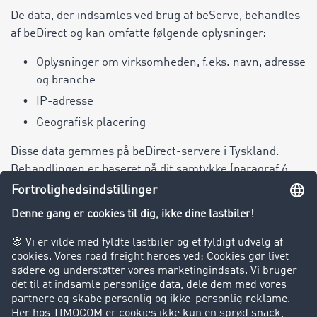
De data, der indsamles ved brug af beServe, behandles
af beDirect og kan omfatte følgende oplysninger:
Oplysninger om virksomheden, f.eks. navn, adresse
og branche
IP-adresse
Geografisk placering
Disse data gemmes på beDirect-servere i Tyskland.
Behandlingen er baseret på dit samtykke (paragraf 6,
stk. 1, litra a i GDPR) og bruges til at forbedre
brugervenligheden på vores websted. Du kan til enhver
tid trække dit samtykke tilbage.
14.4. Ibexa CDP fra Raptor
Vi bruger Raptor Customer Data Platform (CDP) fra
Ibexa GmbH til centraliseret indsamling og styring af
kundedata. Ibexa CDP gør det muligt for os at analysere