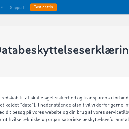
Test gratis
Support
atabeskyttelseserklæri
t redskab til at skabe øget sikkerhed og transparens i forbi
ot kaldet "data"). I nedenstående afsnit vil vi derfor gerne i
ed dit besøg på vores website og din brug af vores servicetil
amt hvilke tekniske og organisatoriske beskyttelsesforanstalt