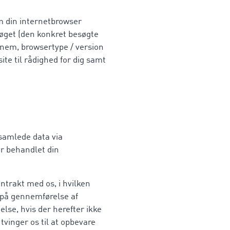
m din internetbrowser
søget (den konkret besøgte
nem, browsertype / version
ite til rådighed for dig samt
samlede data via
ar behandlet din
ntrakt med os, i hvilken
 på gennemførelse af
else, hvis der herefter ikke
vinger os til at opbevare