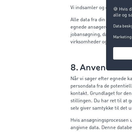
Vi indsamler og gemmer jobr
Alle data fra din jobansøgni
egnede ansøgere til den påg
jobansøgning, da du selv in
virksomheder og ledere i f
8. Anvendelse 
Når vi søger efter egnede ka
persondata fra de potentiel
kontakt. Grundlaget for den
stillingen. Du har ret til a
selv giver samtykke til det
Hvis ansøgningsprocessen ud
angivne data. Denne databe