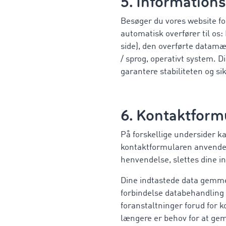
5. Information
Besøger du vores website fo
automatisk overfører til os:
side), den overførte datam
/ sprog, operativt system. D
garantere stabiliteten og s
6. Kontaktform
På forskellige undersider k
kontaktformularen anvender 
henvendelse, slettes dine i
Dine indtastede data gemmes
forbindelse databehandling 
foranstaltninger forud for k
længere er behov for at gem