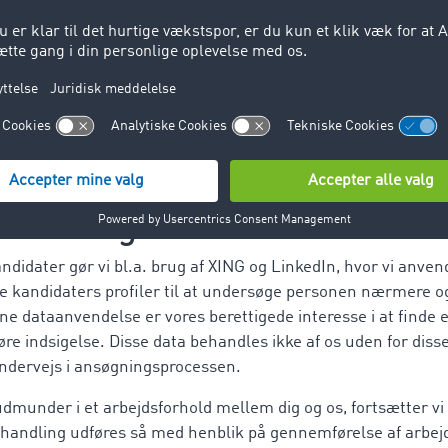
elaterede persondata, både fra jobspecifikke og uopfordred
ng registreres og behandles med henblik på at gøre os i stan
ældende stilling. Du bestemmer selv, hvilke data vi må beha
dtaster samtlige data. Ansøgernes data kan også blive videre
irmagruppen med henblik på beslutningstagning.
af XING og LinkedIn
ndidater gør vi bl.a. brug af XING og LinkedIn, hvor vi anvend
le kandidaters profiler til at undersøge personen nærmere o
ne dataanvendelse er vores berettigede interesse i at finde 
t gøre indsigelse. Disse data behandles ikke af os uden for di
 undervejs i ansøgningsprocessen.
munder i et arbejdsforhold mellem dig og os, fortsætter vi
handling udføres så med henblik på gennemførelse af arbej