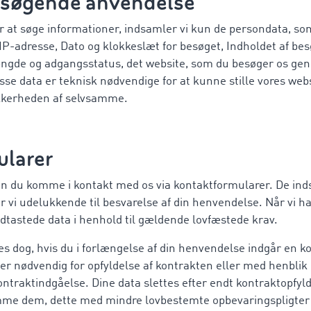
ssøgende anvendelse
r at søge informationer, indsamler vi kun de persondata, so
 IP-adresse, Dato og klokkeslæt for besøget, Indholdet af be
ængde og adgangsstatus, det website, som du besøger os gen
isse data er teknisk nødvendige for at kunne stille vores webs
ikkerheden af selvsamme.
ularer
an du komme i kontakt med os via kontaktformularer. De ind
vi udelukkende til besvarelse af din henvendelse. Når vi h
ndtastede data i henhold til gældende lovfæstede krav.
 dog, hvis du i forlængelse af din henvendelse indgår en ko
er nødvendig for opfyldelse af kontrakten eller med henblik
ontraktindgåelse. Dine data slettes efter endt kontraktopfyld
me dem, dette med mindre lovbestemte opbevaringspligter t