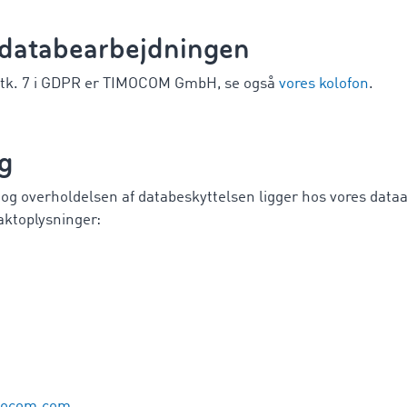
r databearbejdningen
 stk. 7 i GDPR er TIMOCOM GmbH, se også
vores kolofon
.
ig
og overholdelsen af databeskyttelsen ligger hos vores data
aktoplysninger:
mocom.com