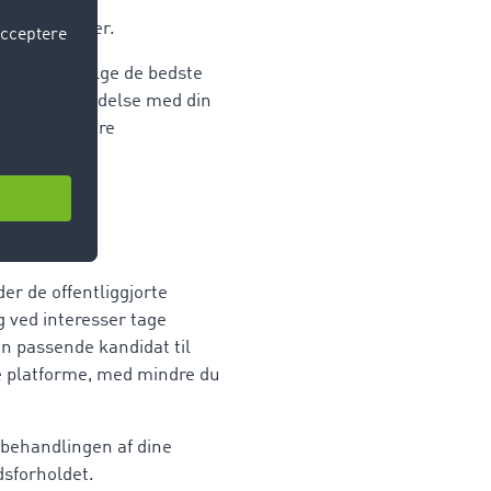
e ansøgninger.
d til at udvælge de bedste
ndle i forbindelse med din
sendt til andre
er de offentliggjorte
g ved interesser tage
en passende kandidat til
sse platforme, med mindre du
 behandlingen af dine
dsforholdet.