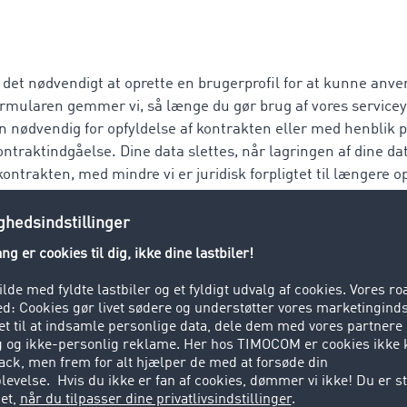
 det nødvendigt at oprette en brugerprofil for at kunne anve
rmularen gemmer vi, så længe du gør brug af vores servicey
n nødvendig for opfyldelse af kontrakten eller med henblik 
ontraktindgåelse. Dine data slettes, når lagringen af dine da
kontrakten, med mindre vi er juridisk forpligtet til længere o
l en medarbejder per e-mail
ende os en e-mail. Du kan sende den til f.eks.
info.dk@ti
jobs@timocom.com
eller direkte til en af vores medarbejdere
din e-mail, anvender vi udelukkende til at besvare din henve
slettes dine data i henhold til gældende lovfæstede krav.
ing i forbindelse med jobsøgning