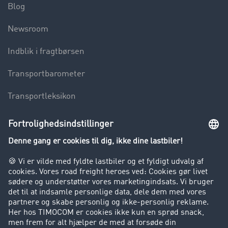
Blog
Newsroom
Indblik i fragtbørsen
Transportbarometer
Transportleksikon
Lastbilkørsel forbudt
Virksomhed
Kunder hverver kunder
Success Stories
Support