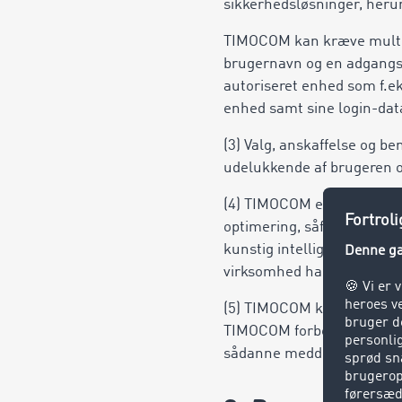
sikkerhedsløsninger, herun
TIMOCOM kan kræve multifa
brugernavn og en adgangsk
autoriseret enhed som f.ek
enhed samt sine login-data
(3) Valg, anskaffelse og b
udelukkende af brugeren o
(4) TIMOCOM er berettiget 
optimering, såfremt de væ
kunstig intelligens (hereft
virksomhed har den nødve
(5) TIMOCOM kan via mark
TIMOCOM forbeholder sig r
sådanne meddelelser.