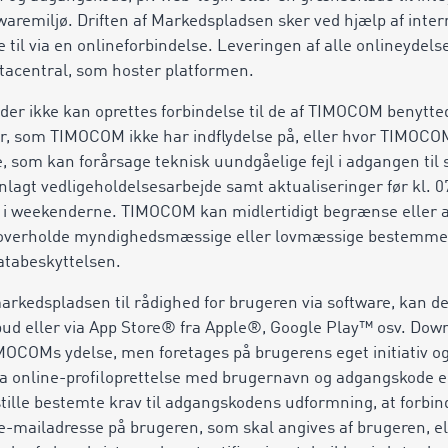
waremiljø. Driften af Markedspladsen sker ved hjælp af inter
 til via en onlineforbindelse. Leveringen af alle onlineydels
acentral, som hoster platformen.
der ikke kan oprettes forbindelse til de af TIMOCOM benytte
er, som TIMOCOM ikke har indflydelse på, eller hvor TIMOCO
, som kan forårsage teknisk uundgåelige fejl i adgangen til s
t vedligeholdelsesarbejde samt aktualiseringer før kl. 07.
i weekenderne. TIMOCOM kan midlertidigt begrænse eller af
t overholde myndighedsmæssige eller lovmæssige bestemmel
atabeskyttelsen.
arkedspladsen til rådighed for brugeren via software, kan det
bud eller via App Store® fra Apple®, Google Play™ osv. Downl
IMOCOMs ydelse, men foretages på brugerens eget initiativ o
ia online-profiloprettelse med brugernavn og adgangskode e
stille bestemte krav til adgangskodens udformning, at forbi
-mailadresse på brugeren, som skal angives af brugeren, ell