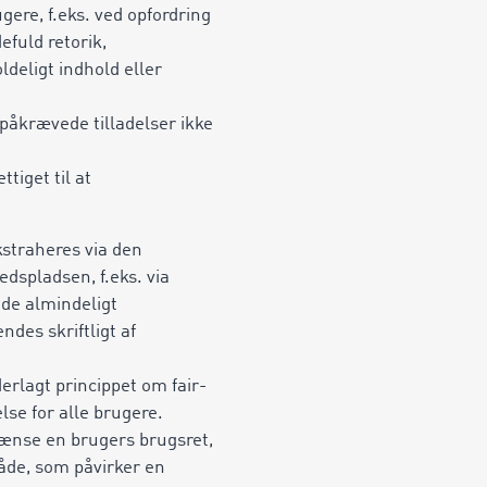
ere, f.eks. ved opfordring
efuld retorik,
ldeligt indhold eller
påkrævede tilladelser ikke
tiget til at
straheres via den
dspladsen, f.eks. via
 de almindeligt
des skriftligt af
erlagt princippet om fair-
se for alle brugere.
grænse en brugers brugsret,
åde, som påvirker en