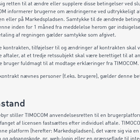
g retten til at ændre eller supplere disse betingelser ved sl
OM informerer brugerne om ændringerne ved udtrykkeligt 
en eller på Markedspladsen. Samtykke til de ændrede beting
nne inden for 1 måned fra meddelelse herom gør indsigelse 
etaling af regningen gælder samtykke som afgivet.
 kontrakten, tilføjelser til og ændringer af kontrakten skal vær
 aftaler, at et tredje retssubjekt skal være berettiget til a
e bruger fuldmagt til at modtage erklæringer fra TIMOCOM.
 kontrakt nævnes personer (f.eks. brugere), gælder denne 
nstand
byr stiller TIMOCOM anvendelsesretten til en brugerplatform 
anget af licensen fastsættes efter individuel aftale. TIMOC
nne platform (herefter: Markedspladsen), det være sig via en 
og adgangskode, pr. web-login eller en grænseflade til inte