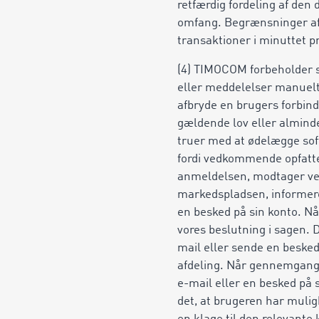
retfærdig fordeling af den 
omfang. Begrænsninger af 
transaktioner i minuttet p
(4) TIMOCOM forbeholder sig 
eller meddelelser manuelt 
afbryde en brugers forbinde
gældende lov eller almind
truer med at ødelægge sof
fordi vedkommende opfatte
anmeldelsen, modtager ve
markedspladsen, informer
en besked
på sin konto. N
vores beslutning i sagen.
mail eller sende en beske
afdeling. Når gennemgange
e-mail eller en besked på
det, at brugeren har mulig