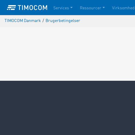
Services
Ressourcer
Virksomhed
TIMOCOM Danmark
/
Brugerbetingelser