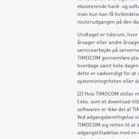
eksisterende hard- og soft
man kun kan få forbindelse
routerudgangen på den dat
Undtaget er tidsrum, hvor 
årsager eller andre årsag
servicearbejde på serverne
TIMOCOM gennemføre planlag
hverdage samt hele dagen 
dette er nødvendigt for a
systemintegriteten eller d
(2) Hvis TIMOCOM stiller m
f.eks. som et download-til
softwaren er ikke del af T
Ved adgangsberettigelse v
TIMOCOM sig retten til at 
adgangstilladelse med en e