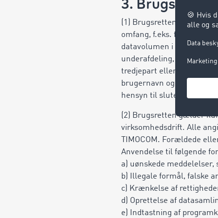
3. Brugsretten
(1) Brugsretten til TIMOCO
omfang, f.eks. for et beste
datavolumen i brugerens e
underafdeling, gældende fo
tredjepart eller andre und
brugernavn og adgangskode
hensyn til slutenheden og/
(2) Brugsretten gælder kun
virksomhedsdrift. Alle an
TIMOCOM. Forældede eller i
Anvendelse til følgende for
a) uønskede meddelelser, s
b) Illegale formål, falske 
c) Krænkelse af rettighede
d) Oprettelse af datasamli
e) Indtastning af programk