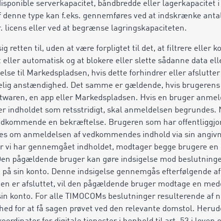
disponible serverkapacitet, båndbredde eller lagerkapacitet i 
denne type kan f.eks. gennemføres ved at indskrænke antal
r. licens eller ved at begrænse lagringskapaciteten.
retten til, uden at være forpligtet til det, at filtrere eller 
eller automatisk og at blokere eller slette sådanne data ell
lse til Markedspladsen, hvis dette forhindrer eller afslutter 
elig anstændighed. Det samme er gældende, hvis brugerens 
twaren, en app eller Markedspladsen. Hvis en bruger anmel
r indholdet som retsstridigt, skal anmeldelsen begrundes.
dkommende en bekræftelse. Brugeren som har offentliggjor
es om anmeldelsen af vedkommendes indhold via sin angiv
år vi har gennemgået indholdet, modtager begge brugere e
 Den pågældende bruger kan gøre indsigelse mod beslutninge
d på sin konto. Denne indsigelse gennemgås efterfølgende a
n er afsluttet, vil den pågældende bruger modtage en medd
 sin konto. For alle TIMOCOMs beslutninger resulterende af
hed for at få sagen prøvet ved den relevante domstol. Heru