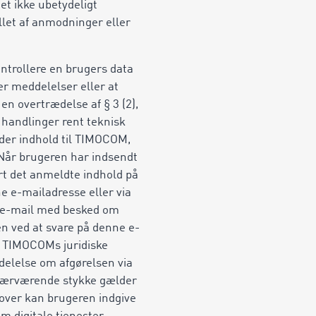
et ikke ubetydeligt
let af anmodninger eller
kontrollere en brugers data
er meddelelser eller at
en overtrædelse af § 3 (2),
handlinger rent teknisk
der indhold til TIMOCOM,
 Når brugeren har indsendt
t det anmeldte indhold på
ne e-mailadresse
eller via
n e-mail med besked om
n ved at svare på denne e-
f TIMOCOMs juridiske
elelse om afgørelsen via
 nærværende stykke gælder
dover kan brugeren indgive