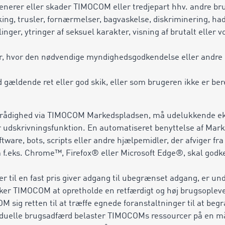
erer eller skader TIMOCOM eller tredjepart hhv. andre brug
king, trusler, fornærmelser, bagvaskelse, diskriminering, had
ger, ytringer af seksuel karakter, visning af brutalt eller vo
er, hvor den nødvendige myndighedsgodkendelse eller andre 
gældende ret eller god skik, eller som brugeren ikke er beret
til rådighed via TIMOCOM Markedspladsen, må udelukkende ek
r udskrivningsfunktion. En automatiseret benyttelse af Marke
ware, bots, scripts eller andre hjælpemidler, der afviger fra
f.eks. Chrome™, Firefox® eller Microsoft Edge®, skal godken
r til en fast pris giver adgang til ubegrænset adgang, er und
ker TIMOCOM at opretholde en retfærdigt og høj brugsoplevel
 sig retten til at træffe egnede foranstaltninger til at be
ividuelle brugsadfærd belaster TIMOCOMs ressourcer på en m