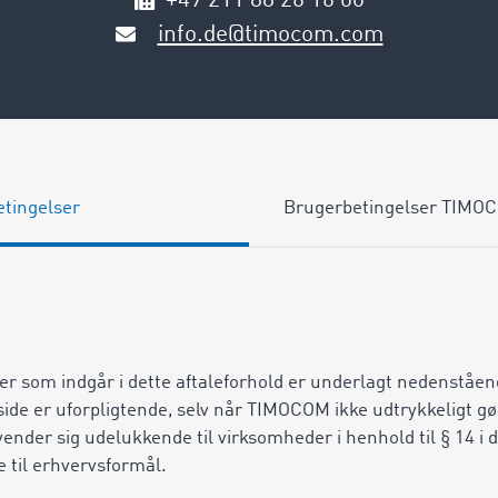
+49 211 88 26 16 00
info.de@timocom.com
tingelser
Brugerbetingelser TIMOC
lser som indgår i dette aftaleforhold er underlagt nedenståe
side er uforpligtende, selv når TIMOCOM ikke udtrykkeligt g
er sig udelukkende til virksomheder i henhold til § 14 i d
 til erhvervsformål.