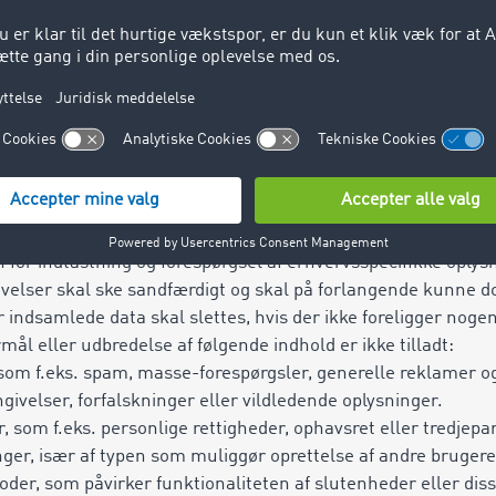
M Markedspladsen omfattet af denne kontrakt gælder kun i de
mt antal personlige adgangstilladelser (konto), transaktioner 
rhvervsvirksomhed i den i kontrakten angivne afdeling med
r både selvstændige og ikke-selvstændige underafdelinger, o
erafdelinger eller anvendelsessteder. Ved anvendelse af adg
 eller web-login er der kun én samtidig brugsret til en ko
eller browseren (konkurrerende licens).
 for indtastning og forespørgsel af erhvervsspecifikke oplys
givelser skal ske sandfærdigt og skal på forlangende kunne 
ndsamlede data skal slettes, hvis der ikke foreligger nogen 
mål eller udbredelse af følgende indhold er ikke tilladt:
om f.eks. spam, masse-forespørgsler, generelle reklamer og
angivelser, forfalskninger eller vildledende oplysninger.
r, som f.eks.
personlige rettigheder, ophavsret
eller tredjepar
nger, især af typen som muliggør oprettelse af andre brugeres
oder, som påvirker funktionaliteten af slutenheder eller dis