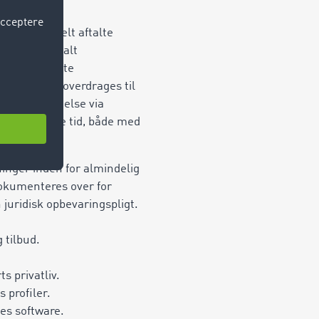
t individuelt aftalte
eller en aftalt
 den relevante
g kan ikke overdrages til
angsberettigelse via
nto på samme tid, både med
ninger inden for almindelig
dokumenteres over for
juridisk opbevaringspligt.
 tilbud.
ts privatliv.
 profiler.
ses software.