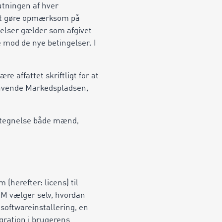
utningen af hver
at gøre opmærksom på
elser gælder som afgivet
mod de nye betingelser. I
e affattet skriftligt for at
t anvende Markedspladsen,
betegnelse både mænd,
(herefter: licens) til
OM vælger selv, hvordan
softwareinstallering, en
gration i brugerens