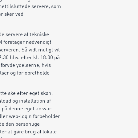
nettilsluttede servere, som
er sker ved
de servere af tekniske
M foretager nødvendigt
erveren. Så vidt muligt vil
30 hhv. efter kl. 18.00 på
bryde ydelserne, hvis
ser og for opretholde
te ske efter eget skøn,
oad og installation af
g på denne eget ansvar.
ller web-login forbeholder
nde den personlige
er at gøre brug af lokale