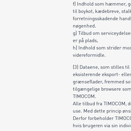
f) Indhold som hæmmer, gen
til boykot, kædebreve, stal
forretningsskadende handlin
nøgenhed.
g) Tilbud om serviceydels
er på plads,
h) Indhold som strider mod 
videreformidle.
(3) Dataene, som stilles 
eksisterende eksport- elle
grænseflader, fremmed soft
tilgængelige browsere som 
TIMOCOM.
Alle tilbud fra TIMOCOM, de
use. Med dette princip øns
Derfor forbeholder TIMOCOM
hvis brugeren via sin ind