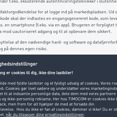
der f.eks. eksisterende autentificeringsteknikker i slutenh
ktorgodkendelse for at logge ind på markedspladsen. Ud ov
ode skal der indtastes en engangsgenereret kode, som leve
s. en smartphone (f.eks. via en app). Brugeren er forpligtet 
 mod uautoriseret adgang og til at opbevare dem sikkert.
enyttelse af den nødvendige hard- og software og datafjernfor
g på dennes egen risiko.
til at foretage ændringer af sine produkter inden for rammer
sentligste ydelser ikke indskrænkes herved. Tjenesterne k
er: AI). Brugeren er ansvarlig for at sikre, at de involverede 
ndige viden.
edspladsen sende brugeren informationer om tilbud, modt
etten til at bestemme og begrænse antallet, visningstiden 