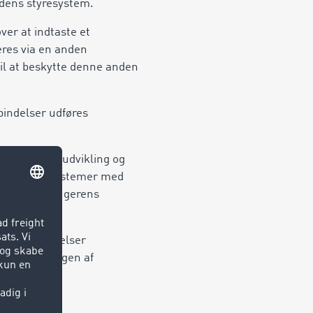
edens styresystem.
er at indtaste et
res via en anden
til at beskytte denne anden
bindelser udføres
ne af videreudvikling og
an omfatte systemer med
personer i brugerens
agne meddelelser
og opbevaringen af