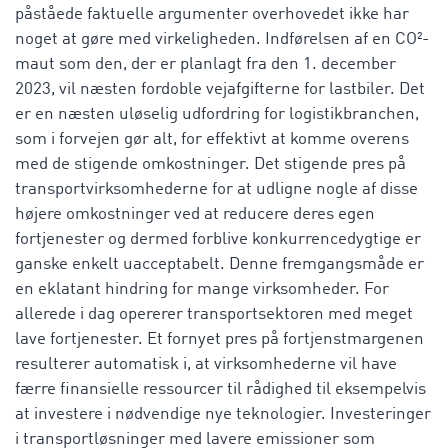
påståede faktuelle argumenter overhovedet ikke har
noget at gøre med virkeligheden. Indførelsen af en CO²-
maut som den, der er planlagt fra den 1. december
2023, vil næsten fordoble vejafgifterne for lastbiler. Det
er en næsten uløselig udfordring for logistikbranchen,
som i forvejen gør alt, for effektivt at komme overens
med de stigende omkostninger. Det stigende pres på
transportvirksomhederne for at udligne nogle af disse
højere omkostninger ved at reducere deres egen
fortjenester og dermed forblive konkurrencedygtige er
ganske enkelt uacceptabelt. Denne fremgangsmåde er
en eklatant hindring for mange virksomheder. For
allerede i dag opererer transportsektoren med meget
lave fortjenester. Et fornyet pres på fortjenstmargenen
resulterer automatisk i, at virksomhederne vil have
færre finansielle ressourcer til rådighed til eksempelvis
at investere i nødvendige nye teknologier. Investeringer
i transportløsninger med lavere emissioner som