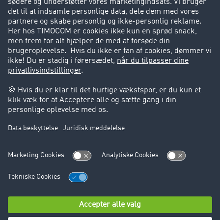
Success Stories
Support
Support
Juridiske forhold
Kolofon
Brugerbetingelser
Databeskyttelse
Cookie-indstillinger