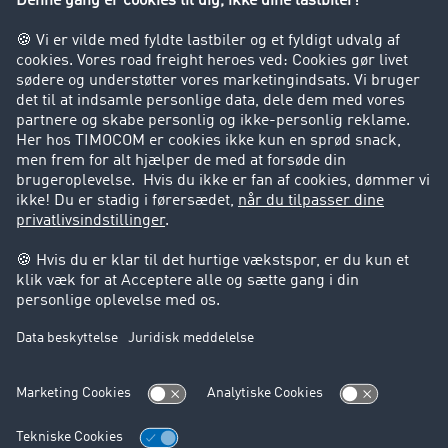
Virksomhed
Kunder hverver kunder
Success Stories
Support
Support
Juridiske forhold
Kolofon
Brugerbetingelser
Databeskyttelse
Cookie-indstillinger