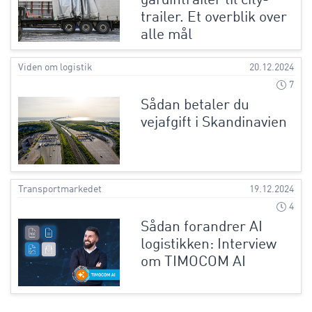
gardintrailer til city-
trailer. Et overblik over
alle mål
Viden om logistik
20.12.2024
7
Sådan betaler du
vejafgift i Skandinavien
Transportmarkedet
19.12.2024
4
Sådan forandrer AI
logistikken: Interview
om TIMOCOM AI