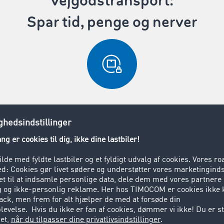
vejgodstransport:
Spar tid, penge og nerver
Lukket fragtbørs
tielle
artnere venter på
rtigt og nemt nye