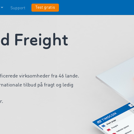
Test gratis
Support
 Freight
ificerede virksomheder fra 46 lande.
ernationale tilbud på fragt og ledig
r.