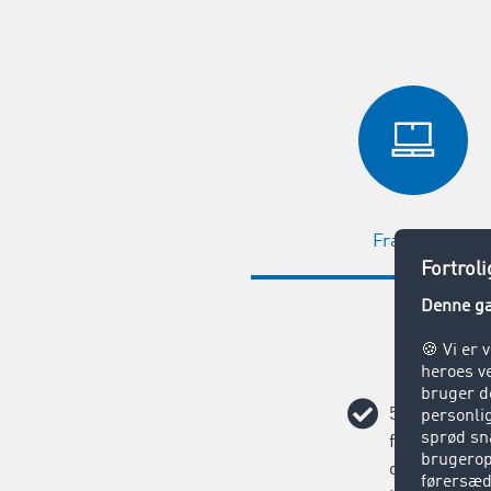
Fragtbørs
58.000 poten
forretningsp
dig: Find hu