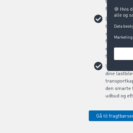
transportord
førende logi
Det er let at
transportord
sekunder har
fragttilbud 
effektivitet,
transport.
Undgå tomme
dine lastbile
transportka
den smarte 
udbud og eft
Gå til fragtbørse