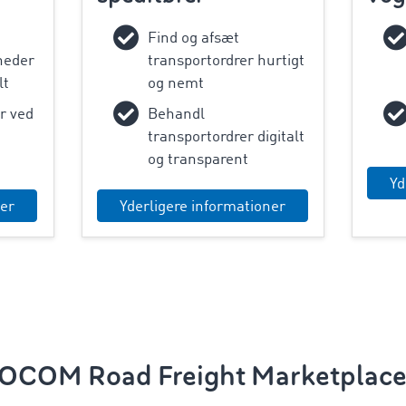
Find og afsæt
heder
transportordrer hurtigt
lt
og nemt
r ved
Behandl
transportordrer digitalt
og transparent
Yd
ner
Yderligere informationer
OCOM Road Freight Marketplace i