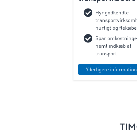
Hyr godkendte
transportvirksom
hurtigt og fleksibe
Spar omkostninge
nemt indkæb af
transport
Yderligere informatio
TIM