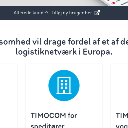
Allerede kunde?
Tilføj ny bruger her
somhed vil drage fordel af et af d
logistiknetværk i Europa.
TIMOCOM for
TI
speditører
vo