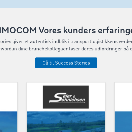
IMOCOM Vores kunders erfaring
ries giver et autentisk indblik i transportlogistikkens verden
vordan dine branchekollegaer løser deres udfordringer på o
Gå til Success Stories