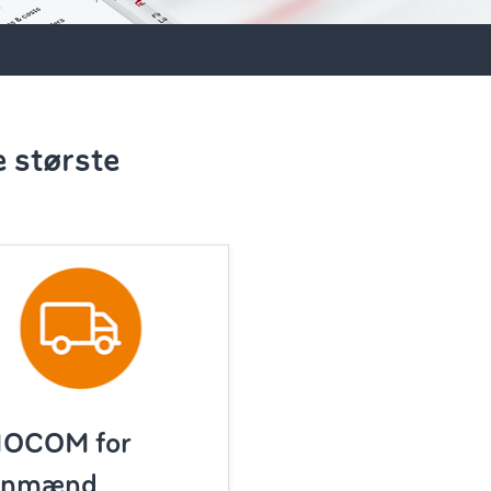
e største
MOCOM for
gnmænd