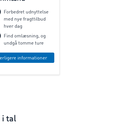
Forbedret udnyttelse
med nye fragttilbud
hver dag
Find omlæsning, og
undgå tomme ture
erligere informationer
 tal