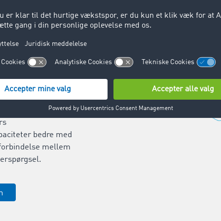
rer i et af Europas
stiknetværk.
 afsætte dine
rer: På kun 20
 du oprettet dit
og dermed øget din
 når du indkøber
 kørsler og udnyt
rs
paciteter bedre med
forbindelse mellem
erspørgsel.
n