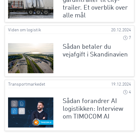
gardintrailer til city-
trailer. Et overblik over
alle mål
Viden om logistik
20.12.2024
7
Sådan betaler du
vejafgift i Skandinavien
Transportmarkedet
19.12.2024
4
Sådan forandrer AI
logistikken: Interview
om TIMOCOM AI