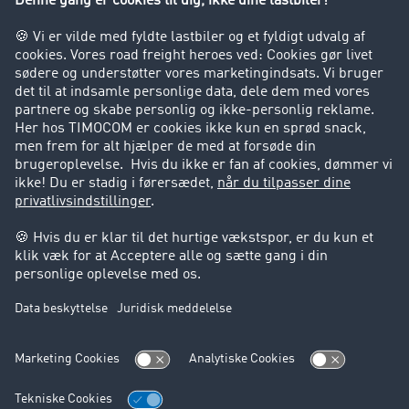
Virksomhed
Kunder hverver kunder
Success Stories
Support
Support
Juridiske forhold
Kolofon
Brugerbetingelser
Databeskyttelse
Cookie-indstillinger